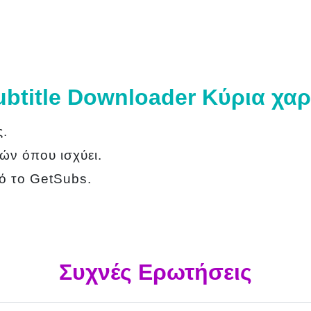
btitle Downloader Κύρια χαρ
ς.
ν όπου ισχύει.
πό το GetSubs.
Συχνές Ερωτήσεις