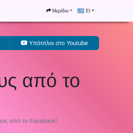
Μερίδιο
El
Υπότιτλοι στο Youtube
υς από το
ους από το Facebook!