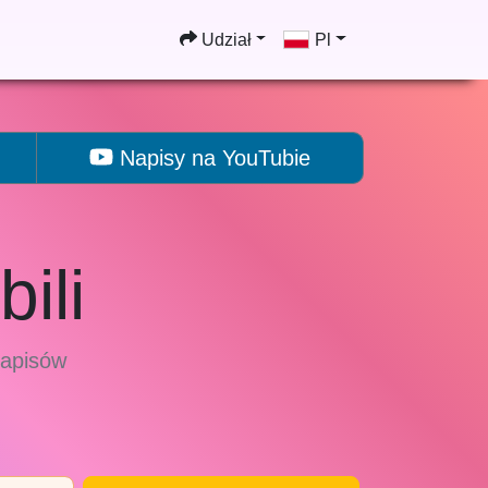
Udział
Pl
Napisy na YouTubie
ili
napisów