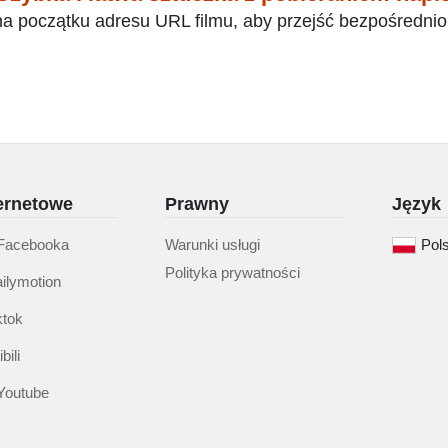
na początku adresu URL filmu, aby przejść bezpośrednio
ternetowe
Prawny
Język
 Facebooka
Warunki usługi
Pols
Polityka prywatności
ilymotion
ktok
bili
 Youtube