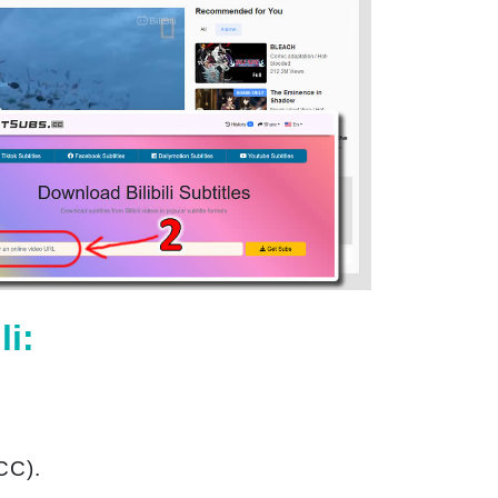
li:
CC).