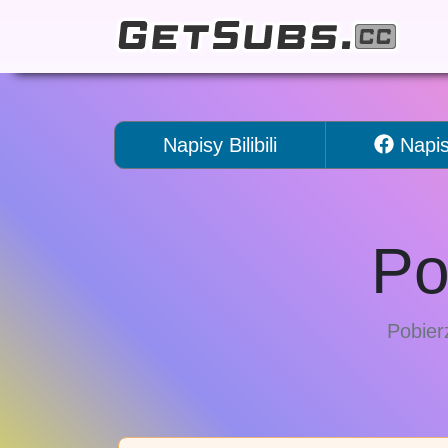
Napisy Bilibili
Napis
Po
Pobier