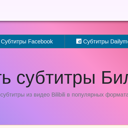
Субтитры Facebook
Субтитры Dailymo
ть субтитры Би
субтитры из видео Bilibili в популярных формат