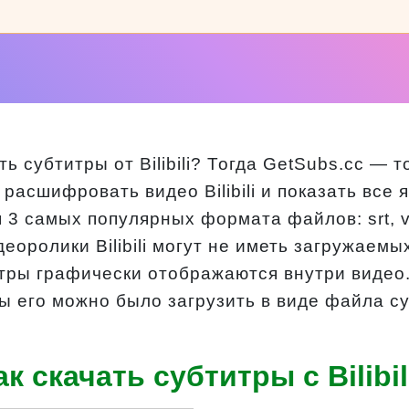
 субтитры от Bilibili? Тогда GetSubs.cc — т
расшифровать видео Bilibili и показать все 
 3 самых популярных формата файлов: srt, vtt
еоролики Bilibili могут не иметь загружаем
итры графически отображаются внутри видео.
ы его можно было загрузить в виде файла с
ак скачать субтитры с Bilibil