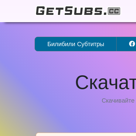
Билибили Субтитры
Скача
Скачивайте 