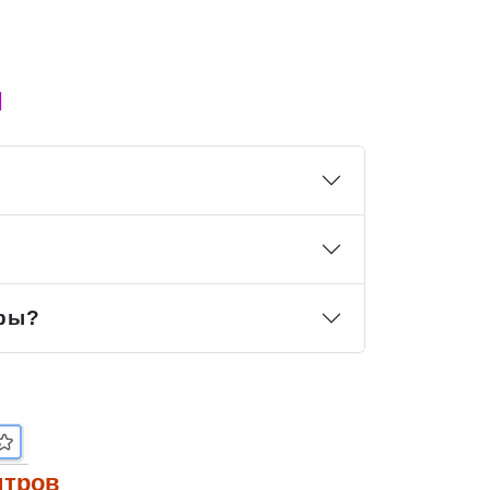
ы
тры?
итров