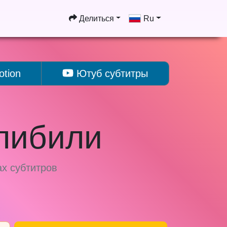
Делиться
Ru
tion
Ютуб субтитры
либили
ах субтитров