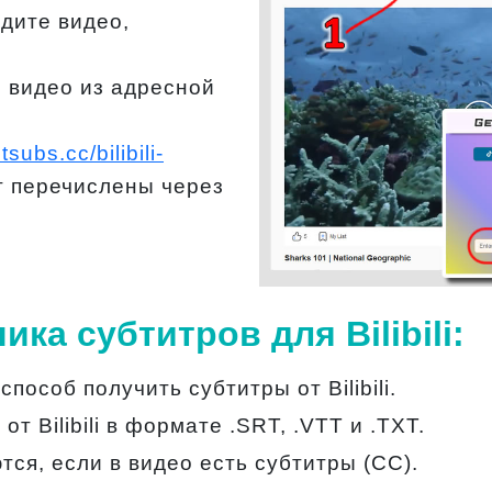
дите видео,
 видео из адресной
tsubs.cc/bilibili-
т перечислены через
ка субтитров для Bilibili:
особ получить субтитры от Bilibili.
т Bilibili в формате .SRT, .VTT и .TXT.
ются, если в видео есть субтитры (CC).