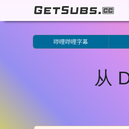
哔哩哔哩字幕
从 D